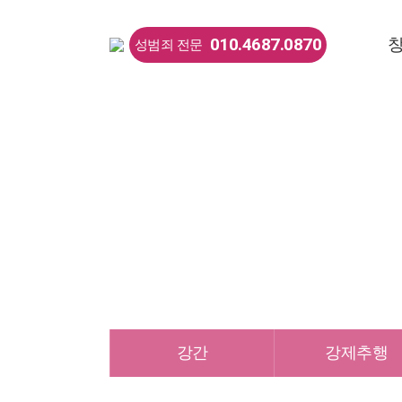
010.4687.0870
성범죄 전문
법률
강간
강제추행