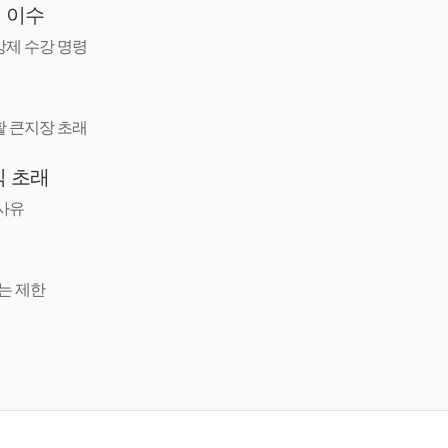
 이수
강제 수강 명령
 큰지장 초래
익 초래
사유
는 제한