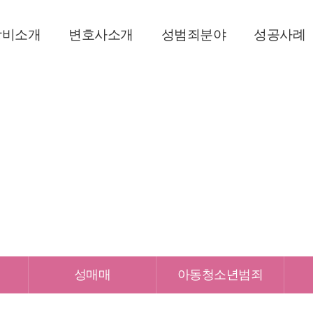
창비소개
변호사소개
성범죄분야
성공사례
사무소 소개
변호사소개
강간
성공사례
오시는 길
강제추행
성범죄분야
성매매
아동청소년범죄
몰래카메라
무죄로 향한 첫걸음 법무법인 창비와 함께하세요
보안처분
성매매
아동청소년범죄