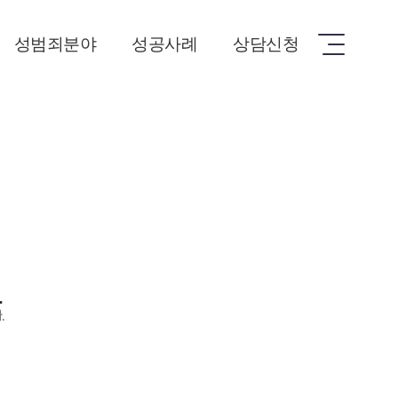
성범죄분야
성공사례
상담신청
강간
성공사례
상담신청
강제추행
성매매
아동청소년범죄
몰래카메라
보안처분