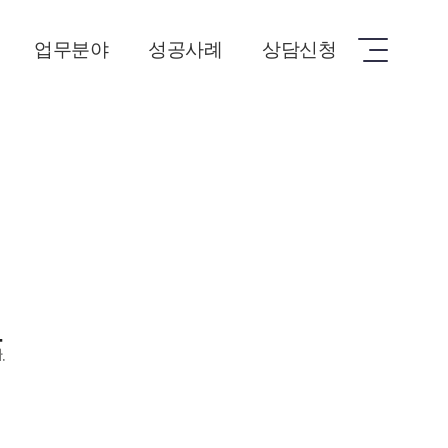
업무분야
성공사례
상담신청
성범죄
성공사례
상담신청
마약범죄
재산범죄
일반형사
교통범죄
이혼/상속
민사/부동산
기업법률자문