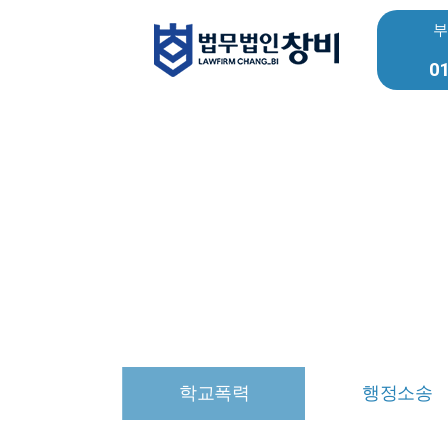
부
01
학교폭력
행정소송