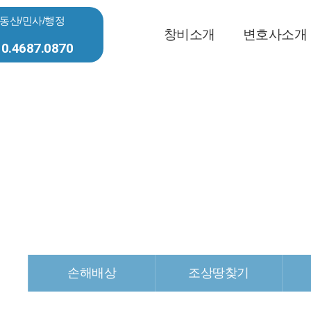
동산/민사/행정
창비소개
변호사소개
0.4687.0870
법률사무소 소개
변호사소개
오시는 길
부동산/민사/행정
무죄로 향한 첫걸음 법무법인 창비와 함께하세요
손해배상
조상땅찾기