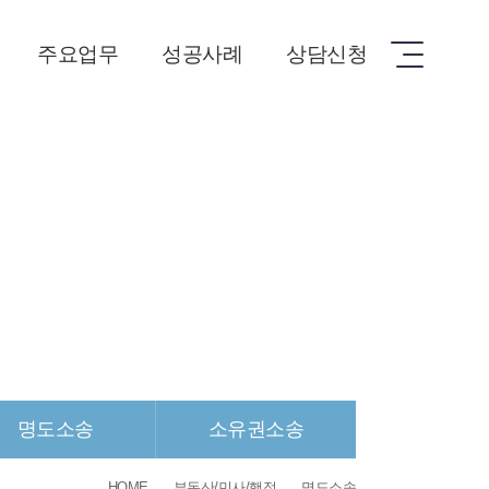
주요업무
성공사례
상담신청
학교폭력
성공사례
상담신청
행정소송
손해배상
조상땅찾기
명도소송
소유권소송
명도소송
소유권소송
HOME
부동산/민사/행정
명도소송